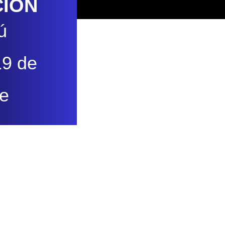
CIÓN
ú
19 de
e