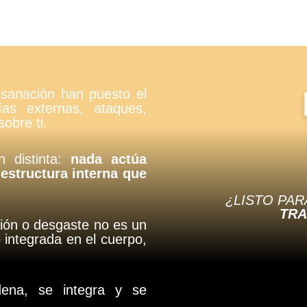
sanación han puesto el
ías externas, ataques,
obre ti.
 distinta:
nada actúa
 estructura interna que
¿LISTO PA
TR
ción o desgaste no es un
 integrada en el cuerpo,
ena, se integra y se