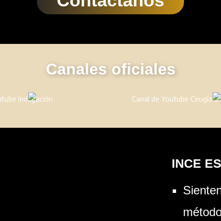
Contactanos
Canales oficiales
INCE E
Siente
métodos