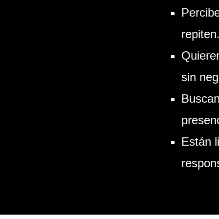
Percib
repiten
Quiere
sin neg
Buscan
presenc
Están l
respons